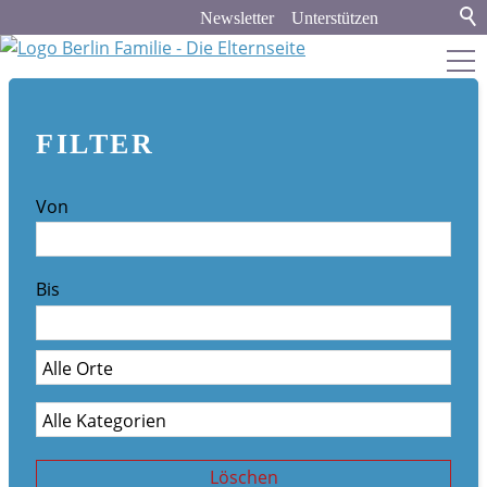
Newsletter
Unterstützen
berlin-familie.de
FILTER
about
Von
Werbung und Kooperation
Newsletter-Archiv
Bis
Veranstaltungskalender
Stadt & Land
Bildung
Politik & Gesellschaft
Löschen