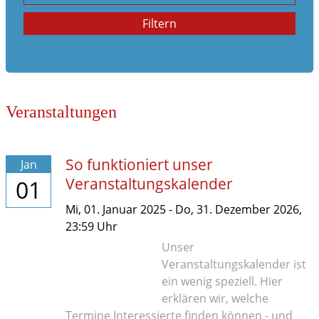
Familienleben
Filtern
im Notfall
Veranstaltungen
So funktioniert unser
Jan
Veranstaltungskalender
01
Mi,
01. Januar 2025
-
Do,
31. Dezember 2026
,
23:59
Uhr
Unser
Veranstaltungskalender ist
ein wenig speziell. Hier
erklären wir, welche
Termine Interessierte finden können - und