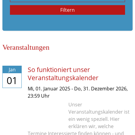
Familienleben
Filtern
im Notfall
Veranstaltungen
So funktioniert unser
Jan
Veranstaltungskalender
01
Mi,
01. Januar 2025
-
Do,
31. Dezember 2026
,
23:59
Uhr
Unser
Veranstaltungskalender ist
ein wenig speziell. Hier
erklären wir, welche
Termine Interessierte finden können - und