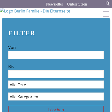
Newsletter
Unterstützen
berlin-familie.de
FILTER
about
Von
Werbung und Kooperation
Newsletter-Archiv
Bis
Veranstaltungskalender
Stadt & Land
Bildung
Politik & Gesellschaft
Löschen