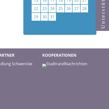
Unterstützen
15
16
17
18
19
20
21
22
23
24
25
26
27
28
29
30
31
Kalenderauswahl aufheben
ARTNER
KOOPERATIONEN