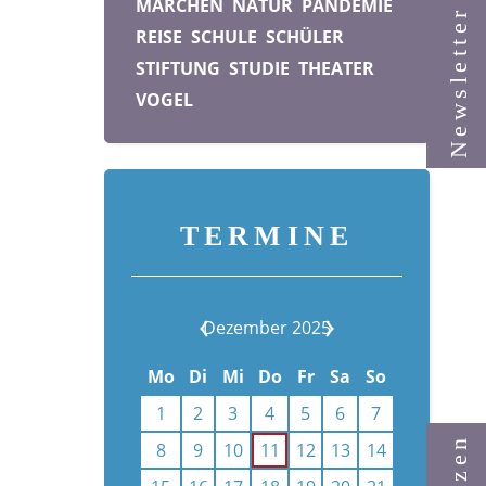
MÄRCHEN
NATUR
PANDEMIE
Newsletter
REISE
SCHULE
SCHÜLER
STIFTUNG
STUDIE
THEATER
VOGEL
TERMINE
Dezember 2025
Mo
Di
Mi
Do
Fr
Sa
So
1
2
3
4
5
6
7
8
9
10
11
12
13
14