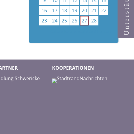
Unterstützen
9
10
11
12
13
14
15
16
17
18
19
20
21
22
23
24
25
26
27
28
Kalenderauswahl aufheben
ARTNER
KOOPERATIONEN