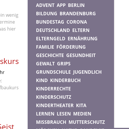
ADVENT
APP
BERLIN
BILDUNG
BRANDENBURG
ein wenig
 Termine
BUNDESTAG
CORONA
was hier
DEUTSCHLAND
ELTERN
ELTERNGELD
ERNÄHRUNG
FAMILIE
FÖRDERUNG
GESCHICHTE
GESUNDHEIT
gskurs
GEWALT
GRIPS
GRUNDSCHULE
JUGENDLICH
hr
KIND
KINDERBUCH
:
ufbaukurs
KINDERRECHTE
KINDERSCHUTZ
KINDERTHEATER
KITA
LERNEN
LESEN
MEDIEN
MISSBRAUCH
MUTTERSCHUTZ
eist