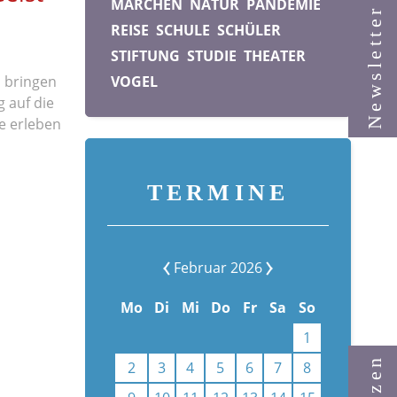
MÄRCHEN
NATUR
PANDEMIE
Newsletter
REISE
SCHULE
SCHÜLER
STIFTUNG
STUDIE
THEATER
 bringen
VOGEL
 auf die
e erleben
TERMINE
Februar 2026
Mo
Di
Mi
Do
Fr
Sa
So
1
2
3
4
5
6
7
8