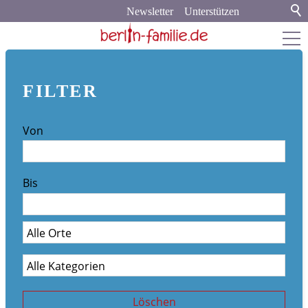
Newsletter
Unterstützen
berlin-familie.de
FILTER
about
Von
Werbung und Kooperation
Newsletter-Archiv
Bis
Veranstaltungskalender
Stadt & Land
Bildung
Politik & Gesellschaft
Löschen