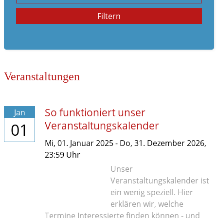
Familienleben
Filtern
im Notfall
Veranstaltungen
So funktioniert unser
Jan
Veranstaltungskalender
01
Mi,
01. Januar 2025
-
Do,
31. Dezember 2026
,
23:59
Uhr
Unser
Veranstaltungskalender ist
ein wenig speziell. Hier
erklären wir, welche
Termine Interessierte finden können - und