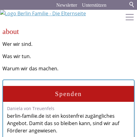
Newsletter
Unterstützen
about
berlin-familie.de
Wer wir sind.
about
Was wir tun.
Werbung und Kooperation
Warum wir das machen.
Newsletter-Archiv
Veranstaltungskalender
Spenden
Stadt & Land
Daniela von Treuenfels
Bildung
berlin-familie.de ist ein kostenfrei zugängliches
Angebot. Damit das so bleiben kann, sind wir auf
Politik & Gesellschaft
Förderer angewiesen.