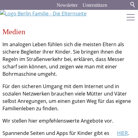
Newsletter
Unterstützen
Medien
berlin-familie.de
Im analogen Leben fühlen sich die meisten Eltern als
Stadt & Land
sichere Begleiter ihrer Kinder. Sie bringen ihnen die
Regeln im Straßenverkehr bei, erklären, dass Messer
Bildung
scharf sein können, und zeigen wie man mit einer
Bohrmaschine umgeht.
Politik & Gesellschaft
Für den sicheren Umgang mit dem Internet und in
sozialen Netzwerken brauchen viele Mütter und Väter
Familienleben
selbst Anregungen, um einen guten Weg für das eigene
Familienleben zu finden.
Verbraucher-Tipps
Wir stellen hier empfehlenswerte Angebote vor.
Recht und Finanzen
Spannende Seiten und Apps für Kinder gibt es
HIER
.
Medien