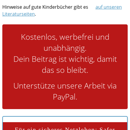
Hinweise auf gute Kinderbücher gibt es
auf unseren
Gesundheit
Literaturseiten
.
Ferien und Reisen
im Notfall
Kostenlos, werbefrei und
unabhängig.
Dein Beitrag ist wichtig, damit
das so bleibt.
Unterstütze unsere Arbeit via
PayPal.
Für ein sicheres Netzleben: Safer