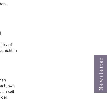
nen.
d
ick auf
, nicht in
Newsletter
chen
wach, was
ien seit
f der