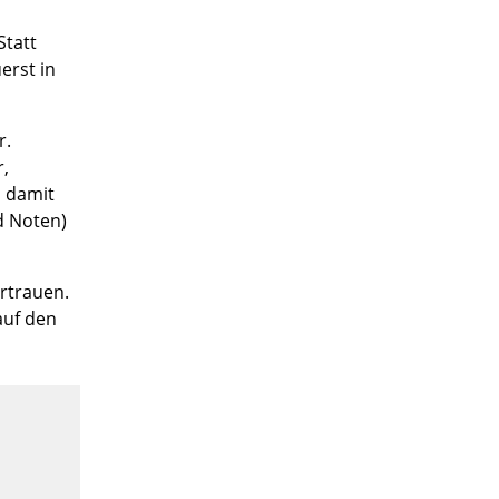
Statt
erst in
r.
r,
, damit
d Noten)
ertrauen.
auf den