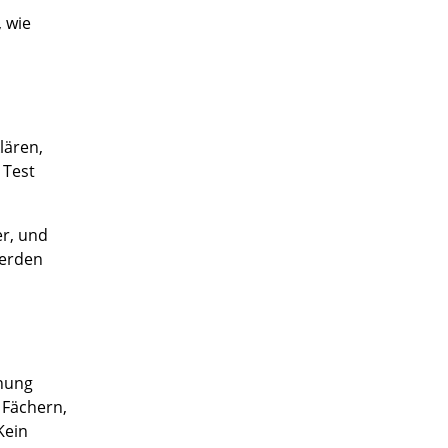
, wie
lären,
 Test
er, und
werden
hnung
 Fächern,
Kein