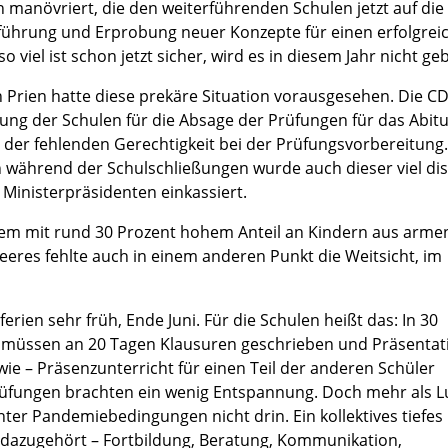
on manövriert, die den weiterführenden Schulen jetzt auf die 
 Einführung und Erprobung neuer Konzepte für einen erfolgrei
o viel ist schon jetzt sicher, wird es in diesem Jahr nicht ge
n Prien hatte diese prekäre Situation vorausgesehen. Die C
ßung der Schulen für die Absage der Prüfungen für das Abit
 der fehlenden Gerechtigkeit bei der Prüfungsvorbereitung
 während der Schulschließungen wurde auch dieser viel dis
Ministerpräsidenten einkassiert.
einem mit rund 30 Prozent hohem Anteil an Kindern aus arme
heeres fehlte auch in einem anderen Punkt die Weitsicht, im
rien sehr früh, Ende Juni. Für die Schulen heißt das: In 30
n müssen an 20 Tagen Klausuren geschrieben und Präsenta
 – Präsenzunterricht für einen Teil der anderen Schüler
Prüfungen brachten ein wenig Entspannung. Doch mehr als L
ter Pandemiebedingungen nicht drin. Ein kollektives tiefes
 dazugehört – Fortbildung, Beratung, Kommunikation,