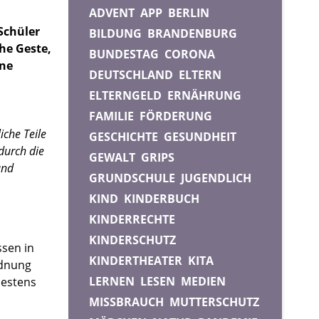
ADVENT
APP
BERLIN
Schüler
BILDUNG
BRANDENBURG
he Geste,
BUNDESTAG
CORONA
ane
DEUTSCHLAND
ELTERN
ELTERNGELD
ERNÄHRUNG
FAMILIE
FÖRDERUNG
iche Teile
GESCHICHTE
GESUNDHEIT
durch die
GEWALT
GRIPS
und
GRUNDSCHULE
JUGENDLICH
KIND
KINDERBUCH
KINDERRECHTE
KINDERSCHUTZ
ssen in
KINDERTHEATER
KITA
rdnung
LERNEN
LESEN
MEDIEN
destens
MISSBRAUCH
MUTTERSCHUTZ