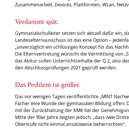
Zusammenarbeit, Devices, Plattformen, WLan, Netzv
Verdammt spät.
Gymnasialschulleiter setzen sich aktuell dafür ein, 
Landeselternausschuss ist das eine Option – jedenfa
„unverzüglich ein schlüssiges Konzept für das Nachho
Die Elternvertretung wünscht die Vermittlung von „Sto
das Abitur sollen Unterrichtsinhalte der Q 2, also d
den Abschlussprüfungen 2021 geprüft werden.
Das Problem ist größer.
Das vor wenigen Tagen veröffentlichte „MINT Nachwu
Fächer eine Wunde der gymnasialen Bildung offen: D
mit der Zurückhaltung der KMK bei der Genehmigung
Mitte der 90er Jahre zeigten jedoch, „dass zwei Drit
Oberstufe nicht einmal ansatzweise beherrschten“.