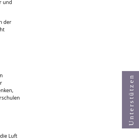
r und
n der
ht
en
Unterstützen
r
enken,
rschulen
die Luft