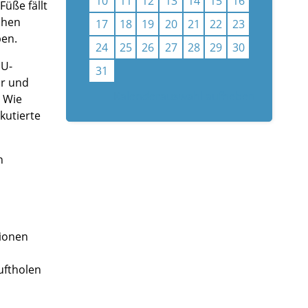
10
11
12
13
14
15
16
Füße fällt
chen
17
18
19
20
21
22
23
ben.
24
25
26
27
28
29
30
DU-
31
ur und
Kalenderauswahl aufheben
. Wie
kutierte
n
tionen
uftholen