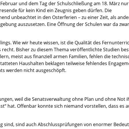
. Februar und dem Tag der Schulschließung am 18. März nur
esende für kein Kind ein Zeugnis geben dürfen. Die
end unbeachtet in den Osterferien – zu einer Zeit, als ande
ngebung auszusetzen. Eine Öffnung der Schulen war da zwa
ings. Wie wir heute wissen, ist die Qualität des Fernunterri
s recht. Bisher zu diesem Thema veröffentlichte Studien bes
n, meist aus finanziell armen Familien, fehlen die techni
statteten Haushalten beklagen teilweise fehlendes Engagem
chts werden nicht ausgeschöpft.
ungen, weil die Senatsverwaltung ohne Plan und ohne Not i
st“ hat. Offenbar konnte sich niemand vorstellen, dass es 
ig sind, sind auch Abschlussprüfungen von enormer Bedeu