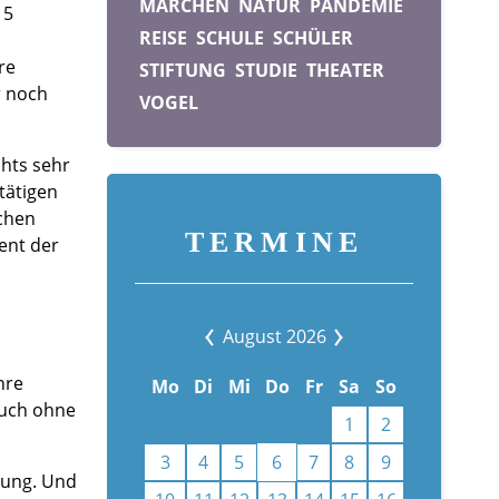
MÄRCHEN
NATUR
PANDEMIE
 5
REISE
SCHULE
SCHÜLER
re
STIFTUNG
STUDIE
THEATER
r noch
VOGEL
chts sehr
tätigen
schen
TERMINE
ent der
August 2026
hre
Mo
Di
Mi
Do
Fr
Sa
So
auch ohne
1
2
3
4
5
6
7
8
9
tung. Und