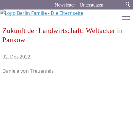
Newsletter
Unterstützen
Zukunft der Landwirtschaft: Weltacker in
berlin-familie.de
Pankow
Stadt & Land
02. Dez 2022
Bildung
Daniela von Treuenfels
Kita
Schule
Bildungspolitik
Kindermedien
Lernorte