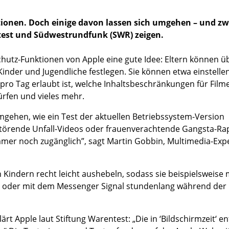
tionen. Doch einige davon lassen sich umgehen – und z
test und Südwestrundfunk (SWR) zeigen.
schutz-Funktionen von Apple eine gute Idee: Eltern können ü
Kinder und Jugendliche festlegen. Sie können etwa einstelle
pro Tag erlaubt ist, welche Inhaltsbeschränkungen für Film
rfen und vieles mehr.
umgehen, wie ein Test der aktuellen Betriebssystem-Version
rstörende Unfall-Videos oder frauenverachtende Gangsta-Ra
 immer noch zugänglich”, sagt Martin Gobbin, Multimedia-Exp
 Kindern recht leicht aushebeln, sodass sie beispielsweise
n oder mit dem Messenger Signal stundenlang während der
rt Apple laut Stiftung Warentest: „Die in ‘Bildschirmzeit‘ e