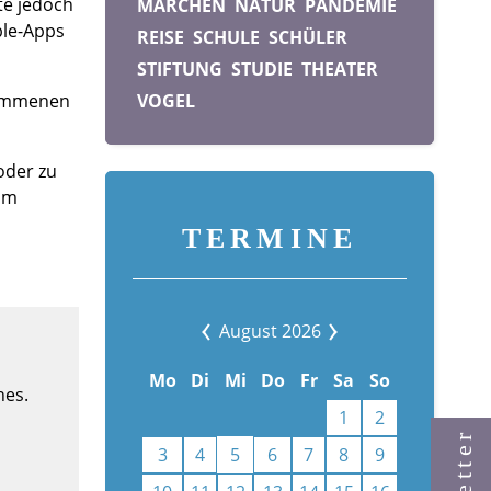
te jedoch
MÄRCHEN
NATUR
PANDEMIE
ple-Apps
REISE
SCHULE
SCHÜLER
STIFTUNG
STUDIE
THEATER
enommenen
VOGEL
oder zu
zum
TERMINE
August 2026
Mo
Di
Mi
Do
Fr
Sa
So
hes.
1
2
3
4
5
6
7
8
9