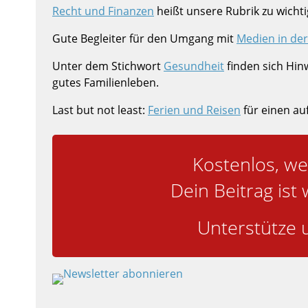
Recht und Finanzen
heißt unsere Rubrik zu wicht
Gute Begleiter für den Umgang mit
Medien in der
Unter dem Stichwort
Gesundheit
finden sich Hin
gutes Familienleben.
Last but not least:
Ferien und Reisen
für einen au
Kostenlos, we
Dein Beitrag ist 
Unterstütze u