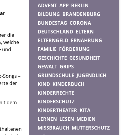
ADVENT
APP
BERLIN
war
BILDUNG
BRANDENBURG
BUNDESTAG
CORONA
DEUTSCHLAND
ELTERN
ber die
ELTERNGELD
ERNÄHRUNG
n, welche
FAMILIE
FÖRDERUNG
e und
GESCHICHTE
GESUNDHEIT
GEWALT
GRIPS
GRUNDSCHULE
JUGENDLICH
p-Songs –
erte der
KIND
KINDERBUCH
KINDERRECHTE
KINDERSCHUTZ
 mit dem
KINDERTHEATER
KITA
LERNEN
LESEN
MEDIEN
MISSBRAUCH
MUTTERSCHUTZ
nthaltenen