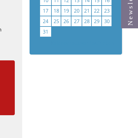
Newsletter
10
11
12
13
14
15
16
17
18
19
20
21
22
23
24
25
26
27
28
29
30
n
31
Kalenderauswahl aufheben