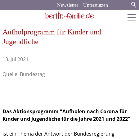
Newsletter
Unterstützen
Aufholprogramm für Kinder und
berlin-familie.de
Jugendliche
Stadt & Land
13. Jul 2021
Bildung
Quelle: Bundestag
Politik & Gesellschaft
Aus dem Bundestag
Spenden und Helfen
Das Aktionsprogramm "Aufholen nach Corona für
Kinder und Jugendliche für die Jahre 2021 und 2022"
Ausschreibungen & Förderungen
ist ein Thema der Antwort der Bundesregierung
Familienleben