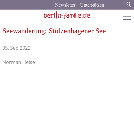
Newsletter
Unterstützen
Seewanderung: Stolzenhagener See
berlin-familie.de
05. Sep 2022
Stadt & Land
Stadtleben
Norman Heise
Kunst & Kultur
Sport & Spiel
Veranstaltungen
Brandenburg
Heises Wanderungen
Vogelwelt