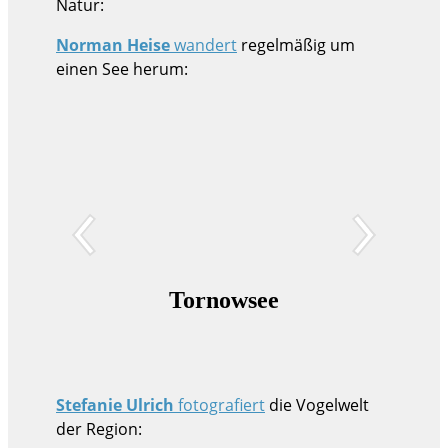
Natur:
Norman Heise
wandert
regelmäßig um
einen See herum:
Tornowsee
Gr
Felc
Stefanie Ulrich
fotografiert
die Vogelwelt
der Region: