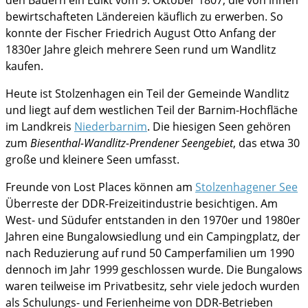
den Bauern ein Edikt vom 9. Oktober 1807, die von ihnen
bewirtschafteten Ländereien käuflich zu erwerben. So
konnte der Fischer Friedrich August Otto Anfang der
1830er Jahre gleich mehrere Seen rund um Wandlitz
kaufen.
Heute ist Stolzenhagen ein Teil der Gemeinde Wandlitz
und liegt auf dem westlichen Teil der Barnim-Hochfläche
im Landkreis
Niederbarnim
. Die hiesigen Seen gehören
zum
Biesenthal-Wandlitz-Prendener Seengebiet
, das etwa 30
große und kleinere Seen umfasst.
Freunde von Lost Places können am
Stolzenhagener See
Überreste der DDR-Freizeitindustrie besichtigen. Am
West- und Südufer entstanden in den 1970er und 1980er
Jahren eine Bungalowsiedlung und ein Campingplatz, der
nach Reduzierung auf rund 50 Camperfamilien um 1990
dennoch im Jahr 1999 geschlossen wurde. Die Bungalows
waren teilweise im Privatbesitz, sehr viele jedoch wurden
als Schulungs- und Ferienheime von DDR-Betrieben