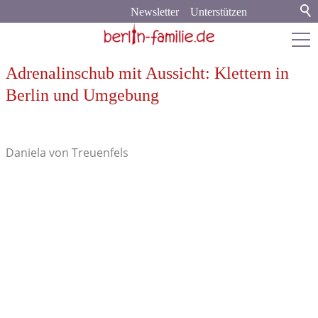
Newsletter
Unterstützen
Adrenalinschub mit Aussicht: Klettern in
berlin-familie.de
Berlin und Umgebung
Stadt & Land
Stadtleben
Daniela von Treuenfels
Kunst & Kultur
Sport & Spiel
Veranstaltungen
Brandenburg
Bildung