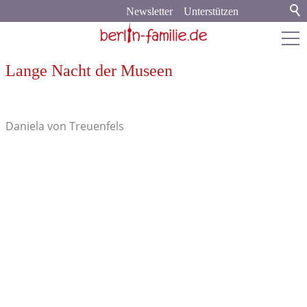
Newsletter
Unterstützen
Lange Nacht der Museen
berlin-familie.de
Stadt & Land
Daniela von Treuenfels
Stadtleben
Kunst & Kultur
Sport & Spiel
Veranstaltungen
Brandenburg
Bildung