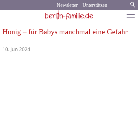
Newsletter
Unterstützen
Honig – für Babys manchmal eine Gefahr
berlin-familie.de
10. Jun 2024
Stadt & Land
Bildung
Politik & Gesellschaft
Familienleben
Verbraucher-Tipps
Recht und Finanzen
Medien