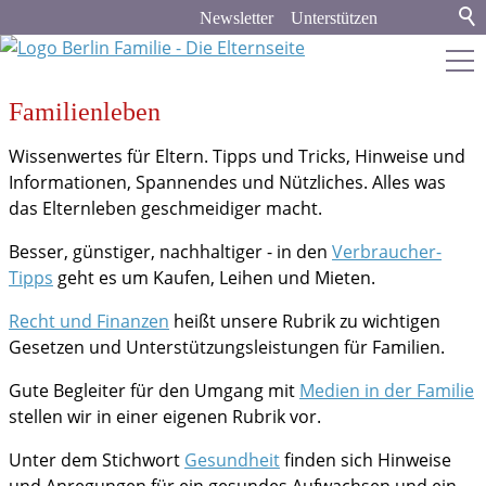
Newsletter
Unterstützen
Familienleben
berlin-familie.de
Wissenwertes für Eltern. Tipps und Tricks, Hinweise und
Stadt & Land
Informationen, Spannendes und Nützliches. Alles was
das Elternleben geschmeidiger macht.
Bildung
Besser, günstiger, nachhaltiger - in den
Verbraucher-
Tipps
geht es um Kaufen, Leihen und Mieten.
Politik & Gesellschaft
Recht und Finanzen
heißt unsere Rubrik zu wichtigen
Gesetzen und Unterstützungsleistungen für Familien.
Familienleben
Gute Begleiter für den Umgang mit
Medien in der Familie
Verbraucher-Tipps
stellen wir in einer eigenen Rubrik vor.
Recht und Finanzen
Unter dem Stichwort
Gesundheit
finden sich Hinweise
Medien
und Anregungen für ein gesundes Aufwachsen und ein